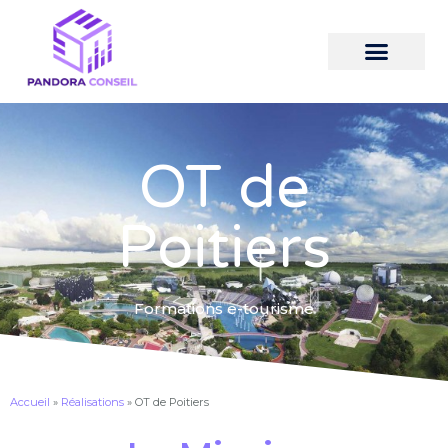
OT de
Poitiers
Formations e-tourisme
Accueil
»
Réalisations
»
OT de Poitiers